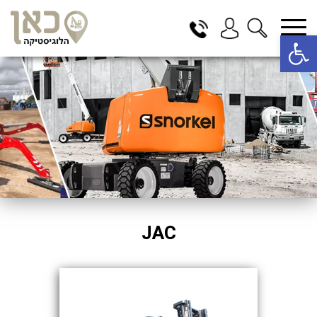
פתח סרגל נגישות
בחר תתקטגוריה
בחר מיקום
הכל
בדרום
בצפון
במרכז
תל אביב
ירושלים
JAC
חיפה
באר שבע