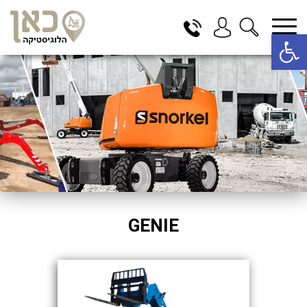
פתח סרגל נגישות
בחר תתקטגוריה
בחר מיקום
הכל
בדרום
בצפון
במרכז
תל אביב
ירושלים
GENIE
חיפה
באר שבע