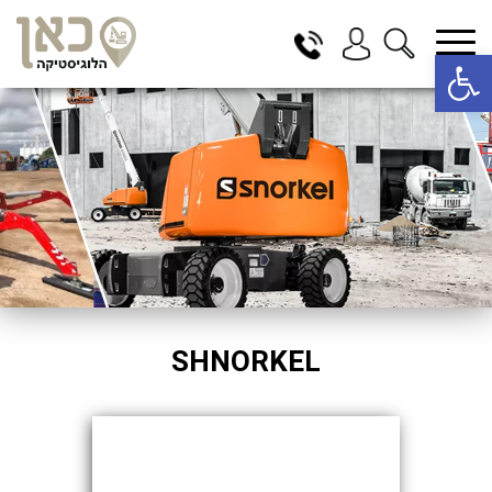
פתח סרגל נגישות
בחר תתקטגוריה
בחר מיקום
הכל
בדרום
בצפון
במרכז
תל אביב
ירושלים
SHNORKEL
חיפה
באר שבע