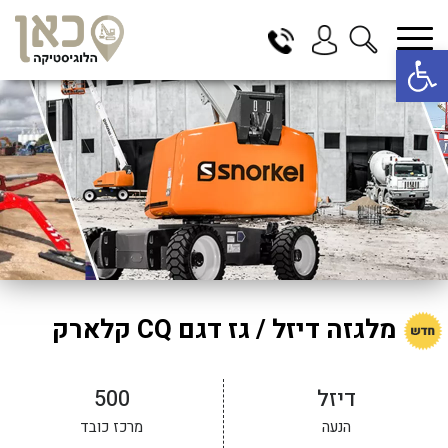
פתח סרגל נגישות
בחר תתקטגוריה
בחר מיקום
הכל
בדרום
בצפון
במרכז
תל אביב
ירושלים
מלגזה דיזל / גז דגם CQ קלארק
חיפה
באר שבע
דיזל
500
הנעה
מרכז כובד