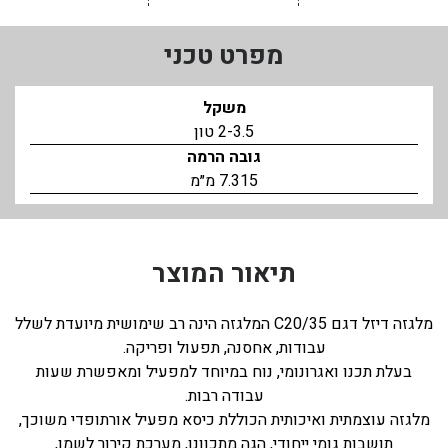
מפרט טכני
משקל
2-3.5 טון
גובה הרמה
7.315 מ״מ
תיאור המוצר
מלגזה דיזל דגם C20/35 המלגזה הינה רב שימושית מיועדת לשלל
עבודות, אחסנה, תפעול ופריקה.
בעלת תכנו ואגרונומי, נוח במיוחד למפעיל ומאפשרת שעות
עבודה רבות.
מלגזה עוצמתית ואיכותית הכוללת כיסא מפעיל אורתופדי משוכך,
תושבות גומי ייחודי, הגה מתכוונן, מערכת קירור לשמן,