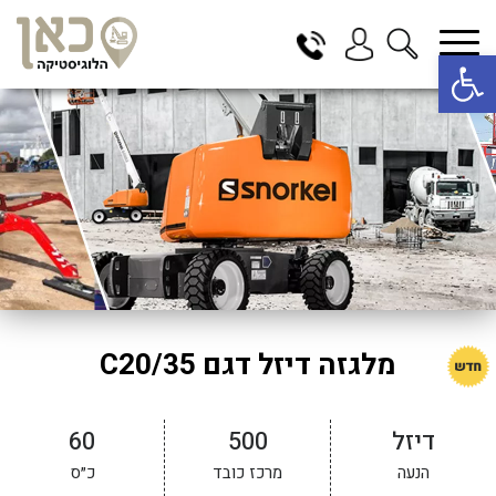
פתח סרגל נגישות
בחר תתקטגוריה
בחר מיקום
הכל
בדרום
בצפון
במרכז
תל אביב
ירושלים
מלגזה דיזל דגם C20/35
חיפה
באר שבע
דיזל
500
60
הנעה
מרכז כובד
כ״ס