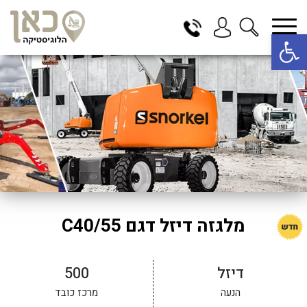
פתח סרגל נגישות
בחר תתקטגוריה
בחר מיקום
הכל
בדרום
בצפון
במרכז
תל אביב
ירושלים
מלגזה דיזל דגם C40/55
חיפה
באר שבע
דיזל
500
הנעה
מרכז כובד