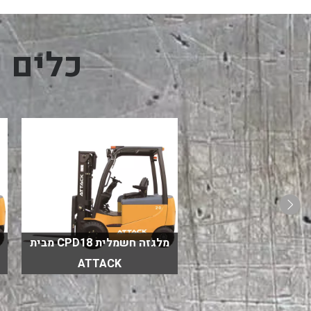
כלים 
מלגזה חשמלית CPD18 מבית
ה חשמלית עד 3 טון
ATTACK