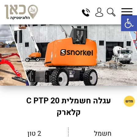
פתח סרגל נגישות
בחר תתקטגוריה
בחר מיקום
הכל
בדרום
בצפון
במרכז
תל אביב
ירושלים
עגלה חשמלית 20 C PTP
חיפה
קלארק
באר שבע
חשמל
2 טון