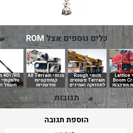
כלים נוספים אצל
ROM
מנופי Lattice
מנופי Rough
מנופי All Terrain
7RS
Boom Cr
Terrain פשוטים
קומפקטיות
טלסקופי 
 מורכבות
לתחזוקה ואמינים
וחדשניות
חשמל וד
תגובות
הוספת תגובה