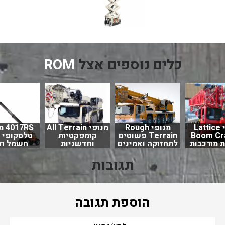
כלים נוספים אצל
ROM
מנופי Lattice
מנופי Rough
מנופי All Terrain
7RS
Boom Cr
Terrain פשוטים
קומפקטיות
טלסקופי 
 מורכבות
לתחזוקה ואמינים
וחדשניות
חשמל וד
תגובות
הוספת תגובה