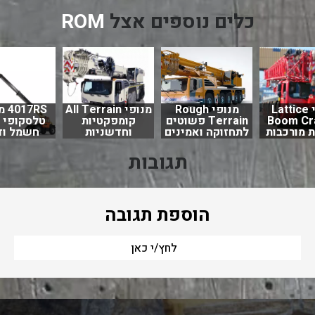
כלים נוספים אצל
ROM
מנופי Lattice
מנופי Rough
מנופי All Terrain
7RS
Boom Cr
Terrain פשוטים
קומפקטיות
טלסקופי 
 מורכבות
לתחזוקה ואמינים
וחדשניות
חשמל וד
תגובות
הוספת תגובה
לחץ/י כאן